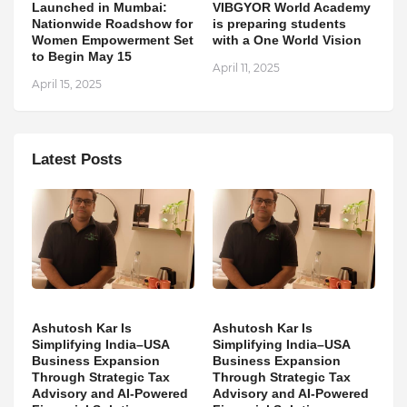
Launched in Mumbai:
VIBGYOR World Academy
Nationwide Roadshow for
is preparing students
Women Empowerment Set
with a One World Vision
to Begin May 15
April 11, 2025
April 15, 2025
Latest Posts
Ashutosh Kar Is
Ashutosh Kar Is
Simplifying India–USA
Simplifying India–USA
Business Expansion
Business Expansion
Through Strategic Tax
Through Strategic Tax
Advisory and AI-Powered
Advisory and AI-Powered